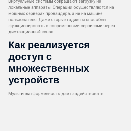
Виртуальные системы сокращают загрузку на
локальные аппараты. Операции осуществляются на
мощных серверах провайдера, а не на машине
пользователя. Даже старые гаджеты способны
функционировать с современными сервисами через
дистанционный канал.
Как реализуется
доступ с
множественных
устройств
Мультиплатформенность дает задействовать
облачные службы на ПК, мобильных, планшетах и
прочих гаджетах. Создатели разрабатывают версии
сервисов для разнообразных программных платформ.
Онлайн-интерфейсы работают в каждом браузере вне
зависимости от класса гаджета.