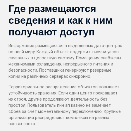
Где размещаются
сведения и как к ним
получают доступ
Информация размещаются в выделенных дата-центрах
по всей миру. Каждый объект содержит тысячи узлов,
связанных в целостную систему. Помещения снабжены
механизмами охлаждения, непрерывного питания и
безопасности. Поставщики генерируют резервные
копии на различных серверах синхронно.
Территориальное распределение объектов повышает
устойчивость хранения. Если один центр прекращает
из строя, другие продолжают деятельность без
простоя. Пользователь пин ап казино не замечает
сбоев за счет моментальному переключению. Крупные
организации распределяют комплексы на разных
частях света.