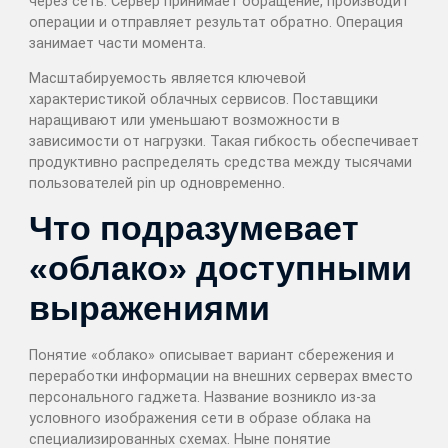
через сеть. Сервер принимает обращение, производит
операции и отправляет результат обратно. Операция
занимает части момента.
Масштабируемость является ключевой
характеристикой облачных сервисов. Поставщики
наращивают или уменьшают возможности в
зависимости от нагрузки. Такая гибкость обеспечивает
продуктивно распределять средства между тысячами
пользователей pin up одновременно.
Что подразумевает
«облако» доступными
выражениями
Понятие «облако» описывает вариант сбережения и
переработки информации на внешних серверах вместо
персонального гаджета. Название возникло из-за
условного изображения сети в образе облака на
специализированных схемах. Ныне понятие