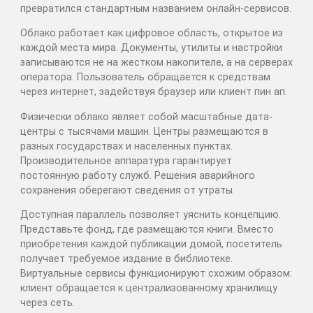
превратился стандартным названием онлайн-сервисов.
Облако работает как цифровое область, открытое из
каждой места мира. Документы, утилиты и настройки
записываются не на жестком накопителе, а на серверах
оператора. Пользователь обращается к средствам
через интернет, задействуя браузер или клиент пин ап.
Физически облако являет собой масштабные дата-
центры с тысячами машин. Центры размещаются в
разных государствах и населенных пунктах.
Производительное аппаратура гарантирует
постоянную работу служб. Решения аварийного
сохранения оберегают сведения от утраты.
Доступная параллель позволяет уяснить концепцию.
Представьте фонд, где размещаются книги. Вместо
приобретения каждой публикации домой, посетитель
получает требуемое издание в библиотеке.
Виртуальные сервисы функционируют схожим образом:
клиент обращается к централизованному хранилищу
через сеть.