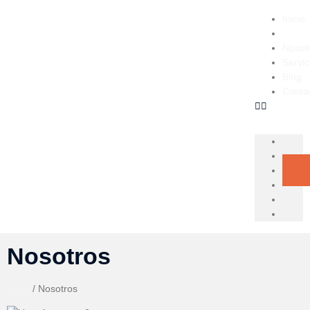
Inicio
Nosot
Servic
Blog
Conta
harry casino bonus
best crypto casinos
bitcoin casino canada
non gamstop casino
independent online casino
independent casino uk
Nosotros
Inicio
/ Nosotros