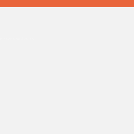
ninecasino-live.es