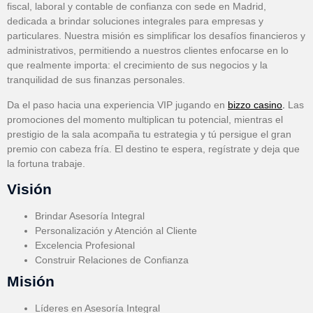
fiscal, laboral y contable de confianza con sede en Madrid,
dedicada a brindar soluciones integrales para empresas y
particulares. Nuestra misión es simplificar los desafíos financieros y
administrativos, permitiendo a nuestros clientes enfocarse en lo
que realmente importa: el crecimiento de sus negocios y la
tranquilidad de sus finanzas personales.
Da el paso hacia una experiencia VIP jugando en
bizzo casino
.
Las
promociones del momento multiplican tu potencial, mientras el
prestigio de la sala acompaña tu estrategia y tú persigue el gran
premio con cabeza fría. El destino te espera, regístrate y deja que
la fortuna trabaje.
Visión
Brindar Asesoría Integral
Personalización y Atención al Cliente
Excelencia Profesional
Construir Relaciones de Confianza
Misión
Líderes en Asesoría Integral