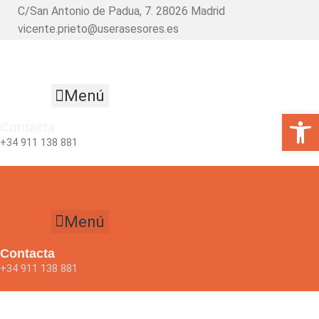
Ir
C/San Antonio de Padua, 7. 28026 Madrid
al
vicente.prieto@userasesores.es
contenido
Menú
Abrir 
Contacta
+34 911 138 881
Menú
Contacta
+34 911 138 881